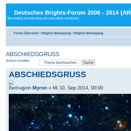
Deutsches Brights-Forum 2006 - 2014 (A
Illuminating and elevating the naturalistic worldview.
Foren-Übersicht
‹
Brights-Bewegung
‹
Brights-Bewegung
ABSCHIEDSGRUSS
Antwort erstellen
ABSCHIEDSGRUSS
von
Myron
» Mi 10. Sep 2014, 00:00