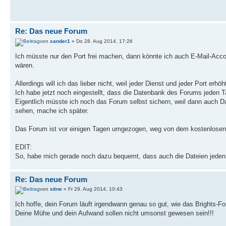
Re: Das neue Forum
von
xander1
» Do 28. Aug 2014, 17:26
Ich müsste nur den Port frei machen, dann könnte ich auch E-Mail-Acc
wären.
Allerdings will ich das lieber nicht, weil jeder Dienst und jeder Port erhöh
Ich habe jetzt noch eingestellt, dass die Datenbank des Forums jeden Ta
Eigentlich müsste ich noch das Forum selbst sichern, weil dann auch Da
sehen, mache ich später.
Das Forum ist vor einigen Tagen umgezogen, weg von dem kostenlosen 
EDIT:
So, habe mich gerade noch dazu bequemt, dass auch die Dateien jeden
Re: Das neue Forum
von
stine
» Fr 29. Aug 2014, 10:43
Ich hoffe, dein Forum läuft irgendwann genau so gut, wie das Brights-Fo
Deine Mühe und dein Aufwand sollen nicht umsonst gewesen sein!!!