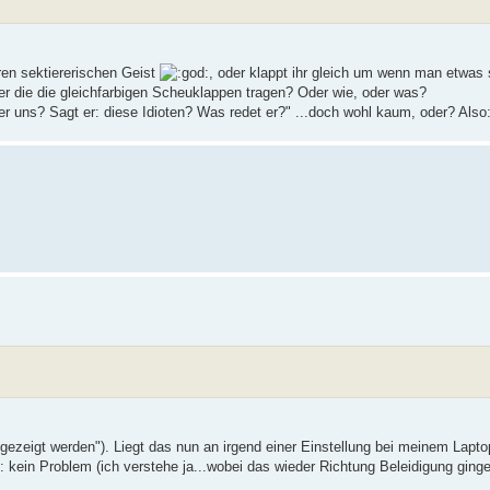
ren sektiererischen Geist
, oder klappt ihr gleich um wenn man etwas 
ieder die die gleichfarbigen Scheuklappen tragen? Oder wie, oder was?
ber uns? Sagt er: diese Idioten? Was redet er?" ...doch wohl kaum, oder? Als
ngezeigt werden"). Liegt das nun an irgend einer Einstellung bei meinem Lapt
 kein Problem (ich verstehe ja...wobei das wieder Richtung Beleidigung ginge