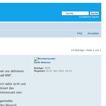
Erweiterte Suche
FAQ
Anmelden
14 Beiträge • Seite
1
von
1
Darth Nefarius
Beiträge:
2625
 wir uns definieren
Registriert:
Di 22. Nov 2011, 16:23
ball-WM",
ch dafür nicht und
tisiert das
interessant sein
ngestrebte
e den Wunsch