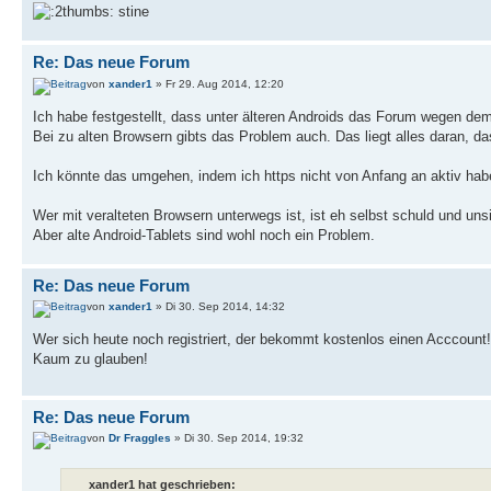
stine
Re: Das neue Forum
von
xander1
» Fr 29. Aug 2014, 12:20
Ich habe festgestellt, dass unter älteren Androids das Forum wegen dem s
Bei zu alten Browsern gibts das Problem auch. Das liegt alles daran, dass
Ich könnte das umgehen, indem ich https nicht von Anfang an aktiv ha
Wer mit veralteten Browsern unterwegs ist, ist eh selbst schuld und unsi
Aber alte Android-Tablets sind wohl noch ein Problem.
Re: Das neue Forum
von
xander1
» Di 30. Sep 2014, 14:32
Wer sich heute noch registriert, der bekommt kostenlos einen Acccount!
Kaum zu glauben!
Re: Das neue Forum
von
Dr Fraggles
» Di 30. Sep 2014, 19:32
xander1 hat geschrieben: