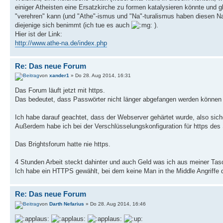
einiger Atheisten eine Ersatzkirche zu formen katalysieren könnte und gl
"verehren" kann (und "Athe"-ismus und "Na"-turalismus haben diesen Nam
diejenige sich benimmt (ich tue es auch
).
Hier ist der Link:
http://www.athe-na.de/index.php
Re: Das neue Forum
von
xander1
» Do 28. Aug 2014, 16:31
Das Forum läuft jetzt mit https.
Das bedeutet, dass Passwörter nicht länger abgefangen werden können
Ich habe darauf geachtet, dass der Webserver gehärtet wurde, also sicher
Außerdem habe ich bei der Verschlüsselungskonfiguration für https des 
Das Brightsforum hatte nie https.
4 Stunden Arbeit steckt dahinter und auch Geld was ich aus meiner Ta
Ich habe ein HTTPS gewählt, bei dem keine Man in the Middle Angriffe 
Re: Das neue Forum
von
Darth Nefarius
» Do 28. Aug 2014, 16:46