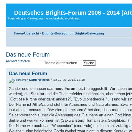
Deutsches Brights-Forum 2006 - 2014 (A
Illuminating and elevating the naturalistic worldview.
Foren-Übersicht
‹
Brights-Bewegung
‹
Brights-Bewegung
Das neue Forum
Antwort erstellen
Das neue Forum
von
Darth Nefarius
» Sa 19. Jul 2014, 18:18
Xander und ich haben das
neue Forum
jetzt fertiggestellt. Wir haben u
würden), die Struktur und die Themenfelder sind ähnlich, aber schon je
"Gottlose Kirche oder ganz anders?", "Evolutionstheorie " ...) und wir s
Der Name ist
AtheNa
und steht für Atheismus und Naturalismus. Zwar v
laut atheist census befürworten die meisten Atheisten, dass man sie auc
Selbstverständnis über die Ablehnung des Glaubens an einen Gott hinaus
dürfte und wer willkommen ist (Säkularisten, Humanisten, Skeptiker...)
Der Name wie auch das "Wappentier" (eine Eule) spielen nicht zufällig a
Weisheit, eine heidnische Göttin (wobei zwar nicht in diesem Kontekt, w