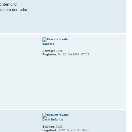
achten und
sofern der- oder
xander1
Beiträge:
2825
Registriert:
Sa 12. Jul 2008, 07:52
Darth Nefarius
Beiträge:
2625
Registriert:
Di 22. Nov 2011, 16:23