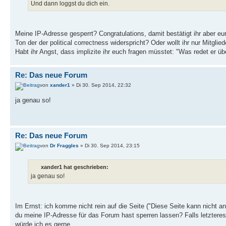
Und dann loggst du dich ein.
Meine IP-Adresse gesperrt? Congratulations, damit bestätigt ihr aber eu
Ton der der political correctness widerspricht? Oder wollt ihr nur Mitgl
Habt ihr Angst, dass implizite ihr euch fragen müsstet: "Was redet er ü
Re: Das neue Forum
von
xander1
» Di 30. Sep 2014, 22:32
ja genau so!
Re: Das neue Forum
von
Dr Fraggles
» Di 30. Sep 2014, 23:15
xander1 hat geschrieben:
ja genau so!
Im Ernst: ich komme nicht rein auf die Seite ("Diese Seite kann nicht a
du meine IP-Adresse für das Forum hast sperren lassen? Falls letzteres:
würde ich es gerne.