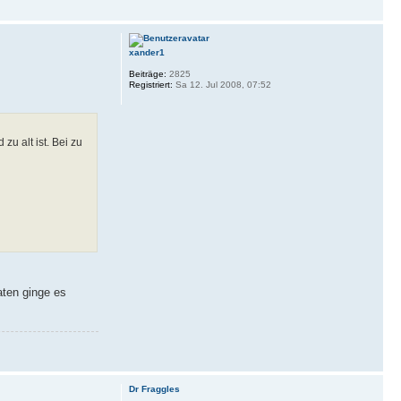
xander1
Beiträge:
2825
Registriert:
Sa 12. Jul 2008, 07:52
zu alt ist. Bei zu
aten ginge es
Dr Fraggles