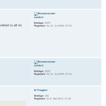
xander1
Beiträge:
2825
droid zu alt ist.
Registriert:
Sa 12. Jul 2008, 07:52
xander1
Beiträge:
2825
Registriert:
Sa 12. Jul 2008, 07:52
Dr Fraggles
Beiträge:
191
Registriert:
So 6. Mai 2012, 17:35