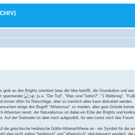
RCHIV)
ns grob an den Brights orientiert (was die Idee betrifft, die Grundsätze und wie
tzt spannender
(u.a. "Der Tod", "Was sind Tiefen?", "1.Weltkrieg", "Fuß
ind immer offen für Ratschläge, über so ziemlich alles kann diskutiert werden.
ersuchen einige den Begriff "Atheismus" zu meiden, aber gute Gründe kenne i
h Atheisten nennt. der Naturalismus ist dabei ein Erbe der Brights und konkre
. Auf der Startseite ist aber noch aufgezählt, für wen sonst noch das Forum 
uf die griechische heidnische Göttin Athena/Athene an - ein Symbol für die a
ohl aber nicht selten "heidnisch" und "atheistisch" gleichgesetzt wurden), di