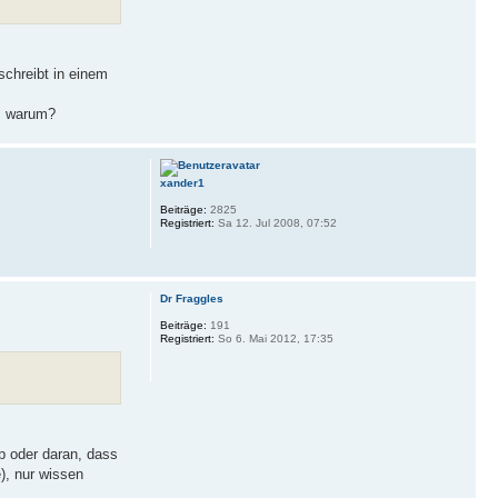
schreibt in einem
o: warum?
xander1
Beiträge:
2825
Registriert:
Sa 12. Jul 2008, 07:52
Dr Fraggles
Beiträge:
191
Registriert:
So 6. Mai 2012, 17:35
op oder daran, dass
), nur wissen