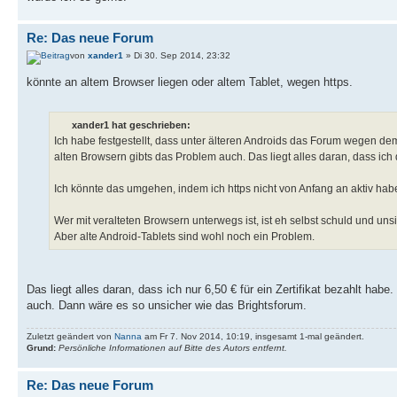
Re: Das neue Forum
von
xander1
» Di 30. Sep 2014, 23:32
könnte an altem Browser liegen oder altem Tablet, wegen https.
xander1 hat geschrieben:
Ich habe festgestellt, dass unter älteren Androids das Forum wegen dem s
alten Browsern gibts das Problem auch. Das liegt alles daran, dass ich de
Ich könnte das umgehen, indem ich https nicht von Anfang an aktiv ha
Wer mit veralteten Browsern unterwegs ist, ist eh selbst schuld und unsi
Aber alte Android-Tablets sind wohl noch ein Problem.
Das liegt alles daran, dass ich nur 6,50 € für ein Zertifikat bezahlt hab
auch. Dann wäre es so unsicher wie das Brightsforum.
Zuletzt geändert von
Nanna
am Fr 7. Nov 2014, 10:19, insgesamt 1-mal geändert.
Grund:
Persönliche Informationen auf Bitte des Autors entfernt.
Re: Das neue Forum