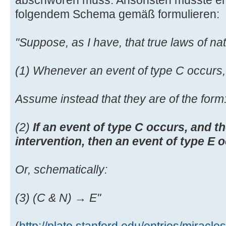
folgendem Schema gemäß formulieren:
"Suppose, as I have, that true laws of na
(1) Whenever an event of type C occurs,
Assume instead that they are of the form
(2)
If an event of type C occurs, and t
intervention, then an event of type E 
Or, schematically:
(3) (C & N) → E"
(
http://plato.stanford.edu/entries/miracles