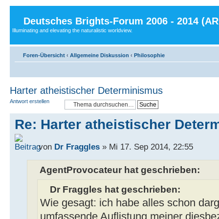
Deutsches Brights-Forum 2006 - 2014 (A
Illuminating and elevating the naturalistic worldview.
Foren-Übersicht
‹
Allgemeine Diskussion
‹
Philosophie
Harter atheistischer Determinismus
Antwort erstellen
Re: Harter atheistischer Dete
von
Dr Fraggles
» Mi 17. Sep 2014, 22:55
AgentProvocateur hat geschrieben:
Dr Fraggles hat geschrieben:
Wie gesagt: ich habe alles schon darge
umfassende Auflistung meiner diesbe