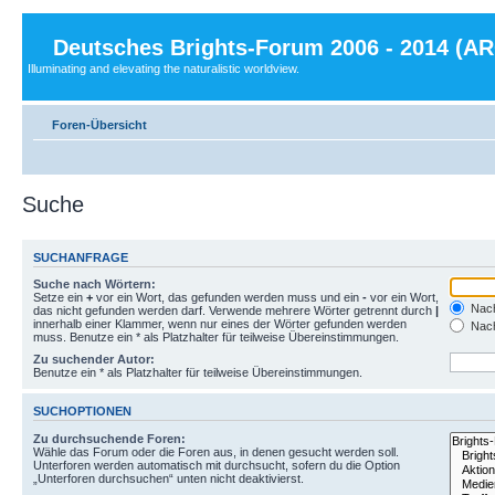
Deutsches Brights-Forum 2006 - 2014 (A
Illuminating and elevating the naturalistic worldview.
Foren-Übersicht
Suche
SUCHANFRAGE
Suche nach Wörtern:
Setze ein
+
vor ein Wort, das gefunden werden muss und ein
-
vor ein Wort,
Nach
das nicht gefunden werden darf. Verwende mehrere Wörter getrennt durch
|
innerhalb einer Klammer, wenn nur eines der Wörter gefunden werden
Nach
muss. Benutze ein * als Platzhalter für teilweise Übereinstimmungen.
Zu suchender Autor:
Benutze ein * als Platzhalter für teilweise Übereinstimmungen.
SUCHOPTIONEN
Zu durchsuchende Foren:
Wähle das Forum oder die Foren aus, in denen gesucht werden soll.
Unterforen werden automatisch mit durchsucht, sofern du die Option
„Unterforen durchsuchen“ unten nicht deaktivierst.