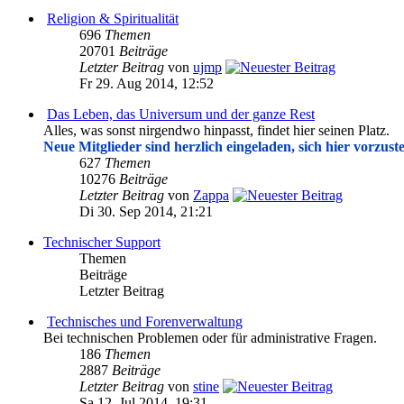
Religion & Spiritualität
696
Themen
20701
Beiträge
Letzter Beitrag
von
ujmp
Fr 29. Aug 2014, 12:52
Das Leben, das Universum und der ganze Rest
Alles, was sonst nirgendwo hinpasst, findet hier seinen Platz.
Neue Mitglieder sind herzlich eingeladen, sich hier vorzuste
627
Themen
10276
Beiträge
Letzter Beitrag
von
Zappa
Di 30. Sep 2014, 21:21
Technischer Support
Themen
Beiträge
Letzter Beitrag
Technisches und Forenverwaltung
Bei technischen Problemen oder für administrative Fragen.
186
Themen
2887
Beiträge
Letzter Beitrag
von
stine
Sa 12. Jul 2014, 19:31