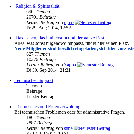
Religion & Spiritualität
696
Themen
20701
Beiträge
Letzter Beitrag
von
ujmp
Fr 29. Aug 2014, 12:52
Das Leben, das Universum und der ganze Rest
Alles, was sonst nirgendwo hinpasst, findet hier seinen Platz.
Neue Mitglieder sind herzlich eingeladen, sich hier vorzuste
627
Themen
10276
Beiträge
Letzter Beitrag
von
Zappa
Di 30. Sep 2014, 21:21
Technischer Support
Themen
Beiträge
Letzter Beitrag
Technisches und Forenverwaltung
Bei technischen Problemen oder für administrative Fragen.
186
Themen
2887
Beiträge
Letzter Beitrag
von
stine
Sa 12. Jul 2014, 19:31